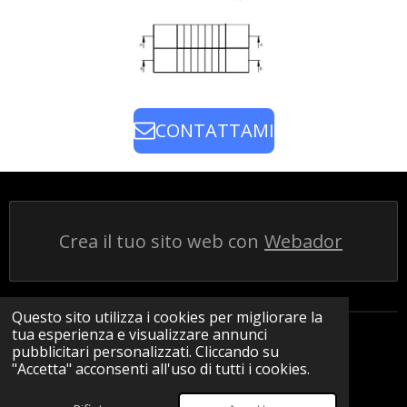
CONTATTAMI
Crea il tuo sito web con
Webador
Questo sito utilizza i cookies per migliorare la
tua esperienza e visualizzare annunci
pubblicitari personalizzati. Cliccando su
I
L
F
W
"Accetta" acconsenti all'uso di tutti i cookies.
n
i
a
h
© 2024 - 2026 ABianchi_Design
s
n
c
a