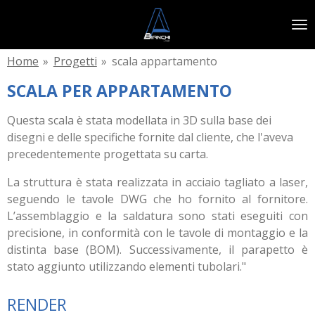
Vai
al
contenuto
Home
»
Progetti
»
scala appartamento
principale
SCALA PER APPARTAMENTO
Questa scala è stata modellata in 3D sulla base dei
disegni e delle specifiche fornite dal cliente, che l'aveva
precedentemente progettata su carta.
La struttura è stata realizzata in acciaio tagliato a laser,
seguendo le tavole DWG che ho fornito al fornitore.
L’assemblaggio e la saldatura sono stati eseguiti con
precisione, in conformità con le tavole di montaggio e la
distinta base (BOM). Successivamente, il parapetto è
stato aggiunto utilizzando elementi tubolari."
RENDER